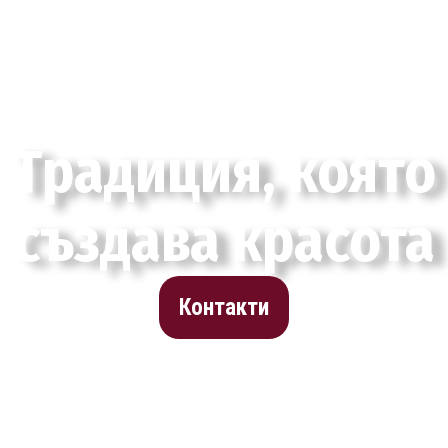
Традиция, която
създава красота
Контакти